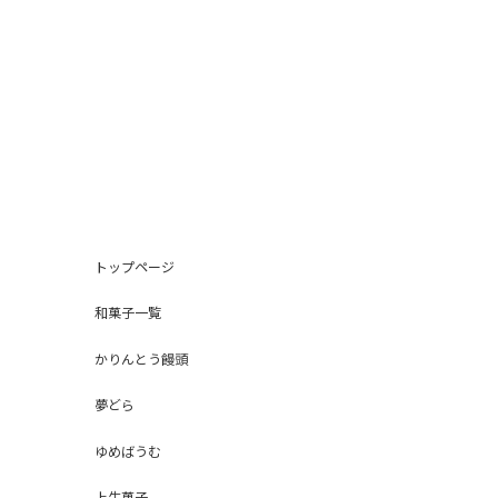
トップページ
和菓子一覧
かりんとう饅頭
夢どら
ゆめばうむ
上生菓子