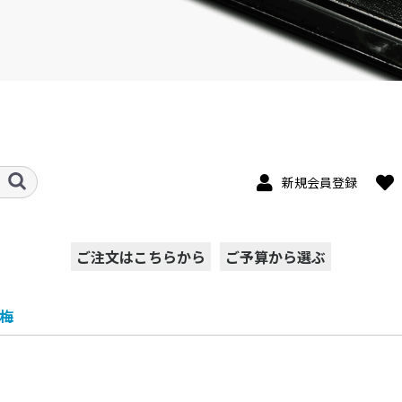
新規会員登録
ご注文はこちらから
ご予算から選ぶ
店長おすすめ期間限
人気のかりんとう饅
売れてます 栗丸
詰合せ・セット商品
300万個販売”人気の
女性に人気のとらや
手作り 生どら
作ってます 夢バウ
濃厚 ハードバウム
ゆめチーズインばう
和の心慶弔菓子
「田北」が作る上生
彩花苑オリジナル七
季節の朝生菓子
彩花苑のお歳暮
尼崎お城最中
ゆめまどれぇぬ
ゆめキャラメルパイ
【季節限定】かりん
メープル味の夢ラス
バター風味の夢ほた
懐かしい六方焼き夢
お餅・赤飯・白蒸
懐かしい味 大勝栗
梅の香り 淡紅梅
空を旅してふわふわ
お得な送料無料コレ
甲子園スイートポテ
そば心
自家製 濃厚ジェラ
【送料無料】とって
登録銘菓 近松物語
夏の決定版! えびす
伝統の味 栗の星
送料無料! 銘菓お試
自家製ふる～つ風鈴
～999円
1000円～1999円
2000円～2999円
3000円～3999円
4000円～4999円
5000円～
甲子園スイートポテ
ペンギンアイスもな
アイスキャンデー
梅
定
頭
夢どら”
き白粒
ム
む
菓子
五三
ドーナツ
とう饅頭
ク
る
えびす
クション
ト
ート
おきの夏ギフト
鮎
しセット
ト
か